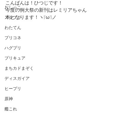
こんばんは！ひつじです！
おしっこ
今度の例大祭の新刊はレミリアちゃん
本となります！ヽ|'ω'|ノ
スタプリ
わたてん
プリコネ
ハグプリ
プリキュア
まちカドまぞく
ディスガイア
ヒープリ
原神
艦これ