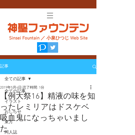
神聖ファウンテン
Sinsei Fountain ／ 小泉ひつじ Web Site
記事
全ての記事
2019年5月4日
読了時間: 1分
全ての記事
【例大祭16】精液の味を知
イラスト
ったレミリアはドスケベ
おしらせ
吸血鬼になっちゃいまし
東方
た
同人誌