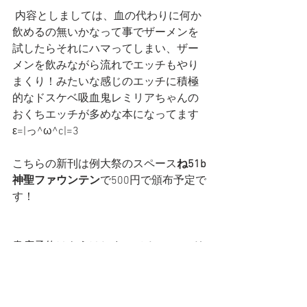
 内容としましては、血の代わりに何か
飲めるの無いかなって事でザーメンを
試したらそれにハマってしまい、ザー
メンを飲みながら流れでエッチもやり
まくり！みたいな感じのエッチに積極
的なドスケベ吸血鬼レミリアちゃんの
おくちエッチが多めな本になってます
ε=|っ^ω^c|=3 
こちらの新刊は例大祭のスペース
ね51b
神聖ファウンテン
で500円で頒布予定で
す！
書店予約はもうはじまってるので↓のリ
ンクからどうぞです！(　'ω'っ　　　)っ