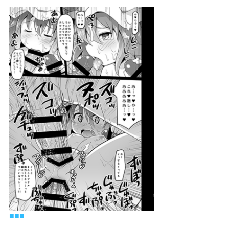
■
■
■