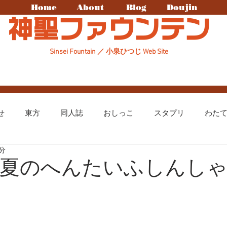
Home
About
Blog
Doujin
神聖ファウンテン
Sinsei Fountain ／ 小泉ひつじ Web Site
せ
東方
同人誌
おしっこ
スタプリ
わた
1分
まちカドまぞく
ディスガイア
ヒープリ
原神
0】夏のへんたいふしんし