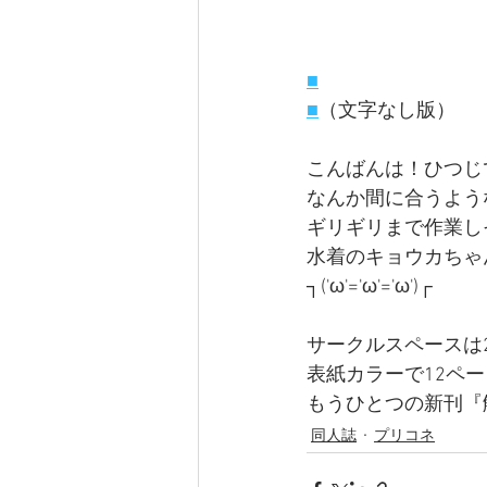
■
■
（文字なし版）
こんばんは！ひつじです
なんか間に合うよう
ギリギリまで作業し
水着のキョウカちゃ
┐('ω'='ω'='ω')┌
サークルスペースは
表紙カラーで12ペー
もうひとつの新刊『
同人誌
プリコネ