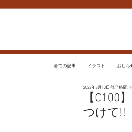
全ての記事
イラスト
おしら
2022年8月10日
読了時間: 
ハグプリ
プリキュア
【C10
つけて!!