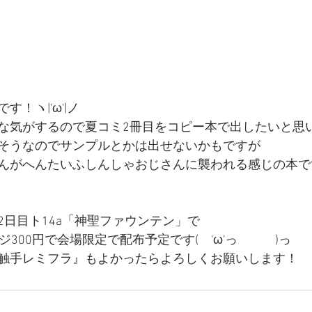
！ヽ|'ω'|ノ
な気がするので夏コミ2冊目をコピー本で出したいと思
そうなのでサンプルとかは出せないかもですが
んがへんたいふしんしゃおじさんに襲われる感じの本で
2日目ト14a「神聖ファウンテン」で
ジ300円で会場限定で配布予定です(　'ω'っ　　　)っ
触手レミフラ』もよかったらよろしくお願いします！