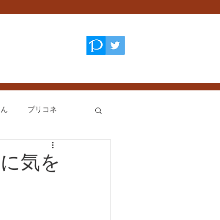
てん
プリコネ
艦これ
ゃに気を