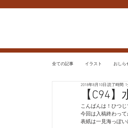
全ての記事
イラスト
おしら
2018年8月10日
読了時間: 
ハグプリ
プリキュア
【C94
こんばんは！ひつじです
今回は入稿終わってか
表紙は一見海っぽい感