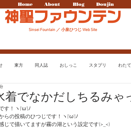
Home
About
Blog
Doujin
神聖ファウンテン
Sinsei Fountain ／ 小泉ひつじ Web Site
せ
東方
同人誌
おしっこ
スタプリ
わた
1分
まちカドまぞく
ディスガイア
ヒープリ
原神
】水着でなかだしちるみゃ
！ヽ|'ω'|ﾉ
らの投稿のひつじです！ヽ|'ω'|ﾉ
じで描いてますが霧の湖という設定です(>_<)