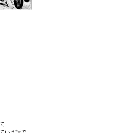
て
ていう話で、