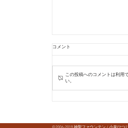
コメント
この投稿へのコメントは利用
い。
秋季例大祭おしながき
©2006-2019 神聖ファウンテン /
小泉ひつじ