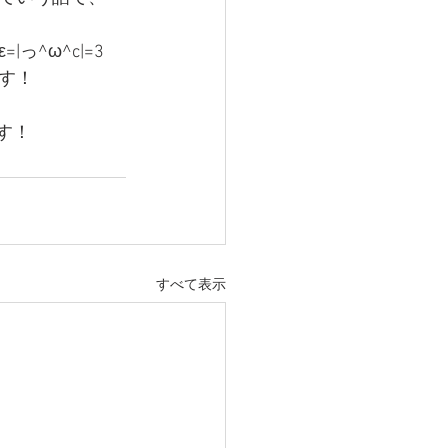
^ω^c|=3
す！
す！
すべて表示