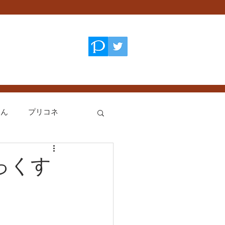
てん
プリコネ
艦これ
っくす