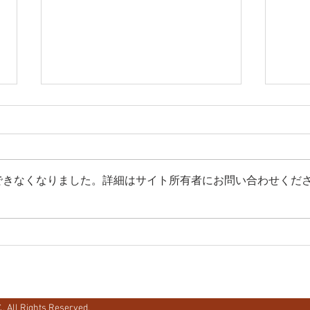
できなくなりました。詳細はサイト所有者にお問い合わせくだ
【秋季例大祭9】苗床霊夢ち
【C
ゃん
しゃ
.
All Rights Reserved.