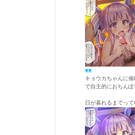
■
■
キョウカちゃんに催
で自主的におちんぽをし
日が暮れるまでって