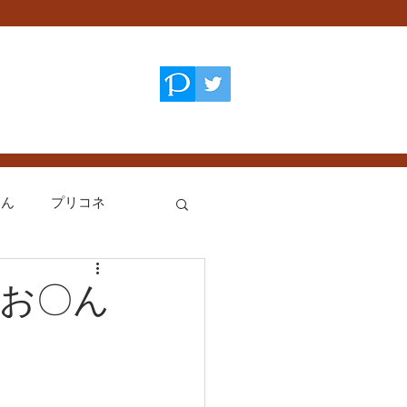
てん
プリコネ
艦これ
お〇ん