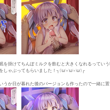
眠を掛けてちんぽミルクを飲むと大きくなれるっていう
ゃぶってもらいました！┐('ω'='ω'='ω')┌
いうか日が暮れた後のバージョンも作ったので一緒に置