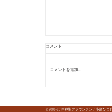
コメント
コメントを追加…
【C100】夏のへんたいふしん
しゃに気をつけて!!
©2006-2019 神聖ファウンテン /
小泉ひつじ