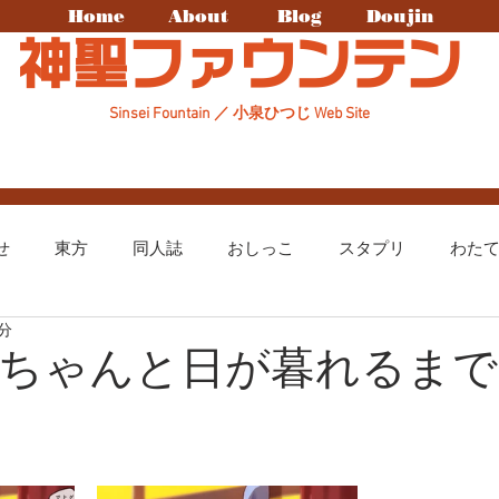
Home
About
Blog
Doujin
神聖ファウンテン
Sinsei Fountain ／ 小泉ひつじ Web Site
せ
東方
同人誌
おしっこ
スタプリ
わた
1分
まちカドまぞく
ディスガイア
ヒープリ
原神
ちゃんと日が暮れるまで