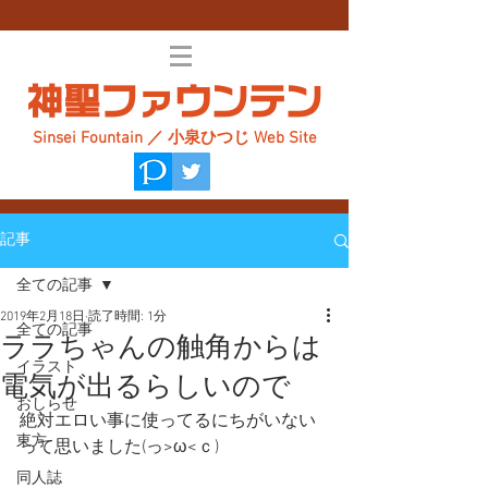
神聖ファウンテン
Sinsei Fountain ／ 小泉ひつじ Web Site
記事
全ての記事
2019年2月18日
読了時間: 1分
全ての記事
ララちゃんの触角からは
イラスト
電気が出るらしいので
おしらせ
絶対エロい事に使ってるにちがいない
東方
って思いました(っ>ω<ｃ)
同人誌